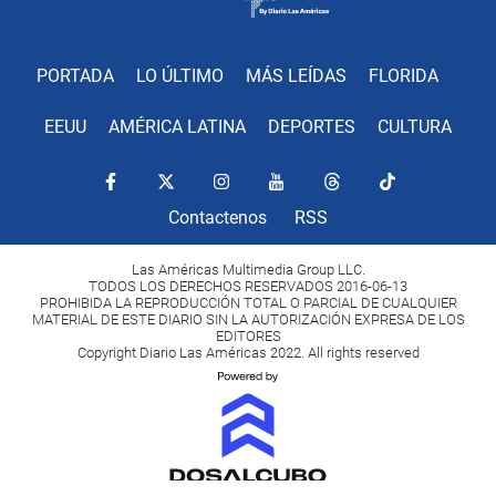
PORTADA
LO ÚLTIMO
MÁS LEÍDAS
FLORIDA
EEUU
AMÉRICA LATINA
DEPORTES
CULTURA
Contactenos
RSS
Las Américas Multimedia Group LLC.
TODOS LOS DERECHOS RESERVADOS 2016-06-13
PROHIBIDA LA REPRODUCCIÓN TOTAL O PARCIAL DE CUALQUIER
MATERIAL DE ESTE DIARIO SIN LA AUTORIZACIÓN EXPRESA DE LOS
EDITORES
Copyright Diario Las Américas 2022. All rights reserved