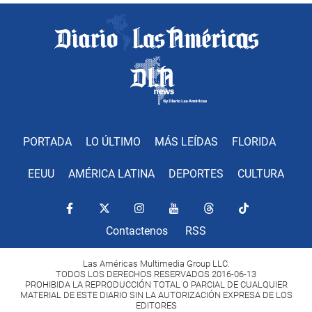
PORTADA
LO ÚLTIMO
MÁS LEÍDAS
FLORIDA
EEUU
AMÉRICA LATINA
DEPORTES
CULTURA
Contactenos
RSS
Las Américas Multimedia Group LLC.
TODOS LOS DERECHOS RESERVADOS 2016-06-13
PROHIBIDA LA REPRODUCCIÓN TOTAL O PARCIAL DE CUALQUIER
MATERIAL DE ESTE DIARIO SIN LA AUTORIZACIÓN EXPRESA DE LOS
EDITORES