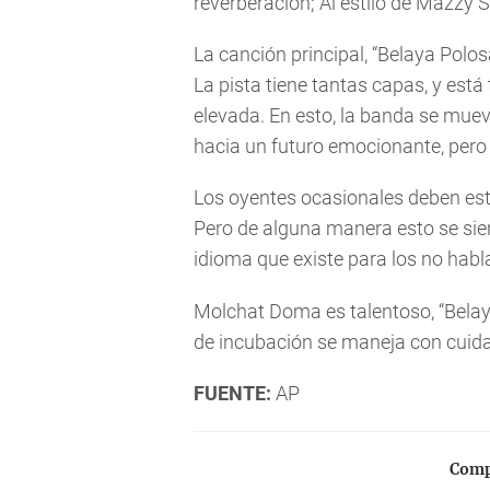
reverberación; Al estilo de Mazzy 
La canción principal, “Belaya Polo
La pista tiene tantas capas, y est
elevada. En esto, la banda se mue
hacia un futuro emocionante, pero 
Los oyentes ocasionales deben est
Pero de alguna manera esto se sien
idioma que existe para los no habl
Molchat Doma es talentoso, “Belay
de incubación se maneja con cuid
FUENTE:
AP
Compa