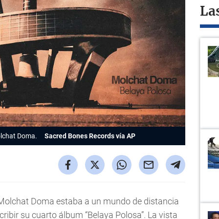
La
olchat Doma.
Sacred Bones Records vía AP
 Molchat Doma estaba a un mundo de distancia
ibir su cuarto álbum “Belaya Polosa”. La vista