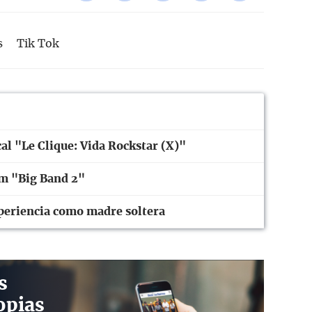
s
Tik Tok
cal "Le Clique: Vida Rockstar (X)"
um "Big Band 2"
periencia como madre soltera
s
opias