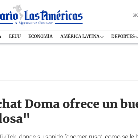
SI
A
EEUU
ECONOMÍA
AMÉRICA LATINA
DEPORTES
chat Doma ofrece un b
losa"
ikTok, donde su sonido “doomer ruso”, como se le ha