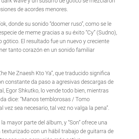
, dark wave y un susurro de gótico se mezclaron
esiones de acordes menores.
ok, donde su sonido “doomer ruso”, como se le
 especie de meme gracias a su éxito “Cy” (Sudno),
o gótico. El resultado fue un nuevo y creciente
ner tanto corazón en un sonido familiar
e Ne Znaesh Kto Ya”, que traducido significa
ón constante da paso a agresivas descargas de
pal, Egor Shkutko, lo vende todo bien, mientras
cida dice: “Manos temblorosas / Tomo
l vez sea necesario, tal vez no valga la pena”.
 la mayor parte del álbum, y “Son” ofrece una
 texturizado con un hábil trabajo de guitarra de