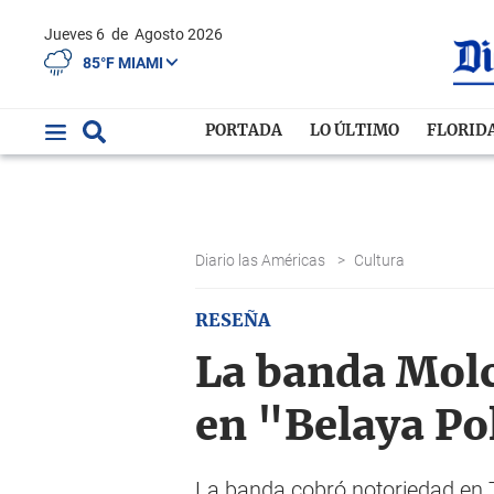
Jueves 6
de
Agosto 2026
85°F MIAMI
PORTADA
LO ÚLTIMO
FLORID
Diario las Américas
>
Cultura
RESEÑA
La banda Mol
en "Belaya Po
La banda cobró notoriedad en T