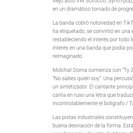
viejo auto VW Scirocco. Synth-pop
en un dramático tornado de progr
La banda cobró notoriedad en TikT
ha etiquetado, se convirtió en una
restableciendo el interés por todo l
interés en una banda que podía po
reimaginado.
Molchat Doma comienza con “Ty Zh
“No sabes quién soy”. Una percusi
un sintetizador. El cantante princi
canta en ruso una letra que tradu
incontrolablemente el bolígrafo / Ta
Las pistas industriales constituyen
buena desviación de la forma. Está