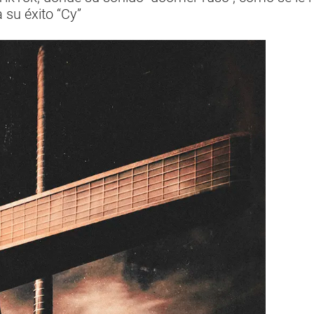
su éxito “Cy”