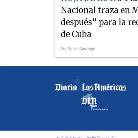
Nacional traza en M
después" para la r
de Cuba
Por Daniel Castropé
Las Américas Multimedia Group LLC.