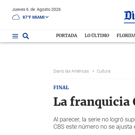
Jueves 6
de
Agosto 2026
87°F MIAMI
PORTADA
LO ÚLTIMO
FLORID
Diario las Américas
>
Cultura
FINAL
La franquicia 
Al parecer, la serie no logró s
CBS este número no se ajusta e