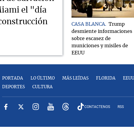
iami el "día
econstrucción
CASA BLANCA
Trump
desmiente informaciones
sobre escasez de
municiones y misiles de
EEUU
PORTADA
LO ÚLTIMO
MÁS LEÍDAS
FLORIDA
EEU
DEPORTES
CULTURA
CONTACTENOS
RSS