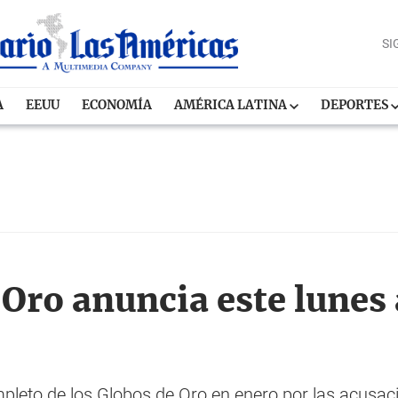
SI
A
EEUU
ECONOMÍA
AMÉRICA LATINA
DEPORTES
Oro anuncia este lunes 
pleto de los Globos de Oro en enero por las acusaci