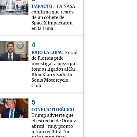
IMPACTO
LA NASA
confirma que restos
de un cohete de
SpaceX impactaron
en la Luna
BAJO LA LUPA
Fiscal
de Florida pide
investigar a jueza por
fondos ligados al Ku
Klux Klan y Sadistic
Souls Motorcycle
Club
CONFLICTO BÉLICO
Trump advierte que
el estrecho de Ormuz
abrirá "muy pronto"
o Irán recibirá "un