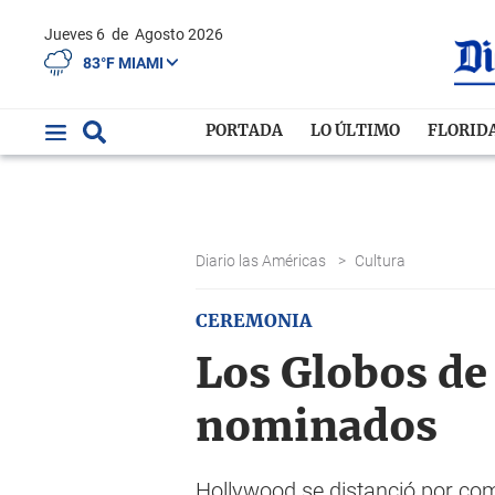
Jueves 6
de
Agosto 2026
83°F MIAMI
PORTADA
LO ÚLTIMO
FLORID
Diario las Américas
>
Cultura
CEREMONIA
Los Globos de 
nominados
Hollywood se distanció por com