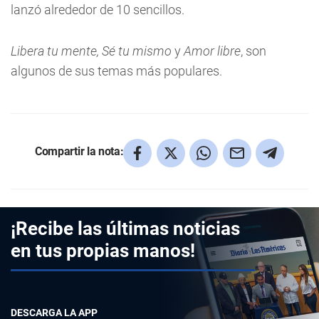
lanzó alrededor de 10 sencillos.
Libera tu mente, Sé tu mismo
y
Amor libre
, son
algunos de sus temas más populares.
Compartir la nota:
¡Recibe las últimas noticias
en tus propias manos!
DESCARGA LA APP