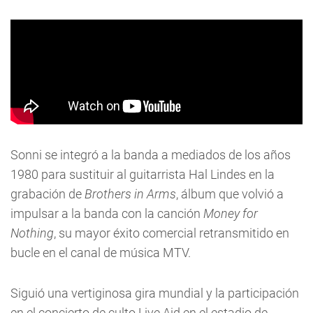
Sonni se integró a la banda a mediados de los años
1980 para sustituir al guitarrista Hal Lindes en la
grabación de
Brothers in Arms
, álbum que volvió a
impulsar a la banda con la canción
Money for
Nothing
, su mayor éxito comercial retransmitido en
bucle en el canal de música MTV.
Siguió una vertiginosa gira mundial y la participación
en el concierto de culto Live Aid en el estadio de