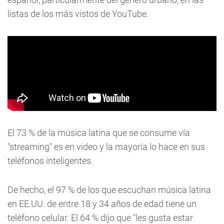
listas de los más vistos de YouTube.
El 73 % de la música latina que se consume vía
"streaming" es en video y la mayoría lo hace en sus
teléfonos inteligentes.
De hecho, el 97 % de los que escuchan música latina
en EE.UU. de entre 18 y 34 años de edad tiene un
teléfono celular. El 64 % dijo que "les gusta estar