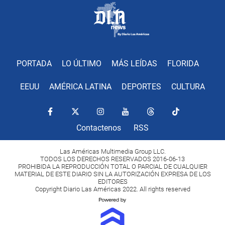
PORTADA
LO ÚLTIMO
MÁS LEÍDAS
FLORIDA
EEUU
AMÉRICA LATINA
DEPORTES
CULTURA
Contactenos
RSS
Las Américas Multimedia Group LLC.
TODOS LOS DERECHOS RESERVADOS 2016-06-13
PROHIBIDA LA REPRODUCCIÓN TOTAL O PARCIAL DE CUALQUIER
MATERIAL DE ESTE DIARIO SIN LA AUTORIZACIÓN EXPRESA DE LOS
EDITORES
Copyright Diario Las Américas 2022. All rights reserved