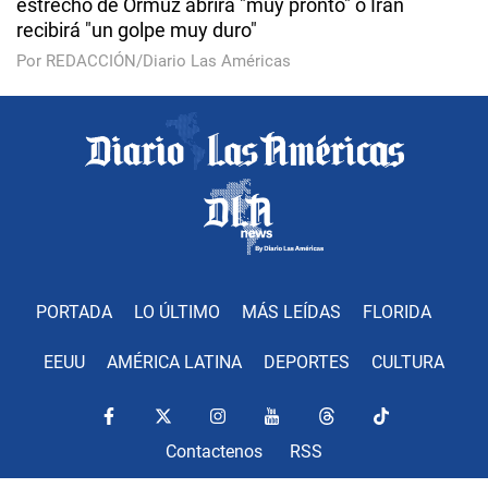
estrecho de Ormuz abrirá "muy pronto" o Irán
recibirá "un golpe muy duro"
Por REDACCIÓN/Diario Las Américas
PORTADA
LO ÚLTIMO
MÁS LEÍDAS
FLORIDA
EEUU
AMÉRICA LATINA
DEPORTES
CULTURA
Contactenos
RSS