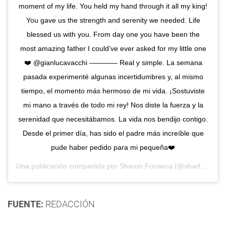
moment of my life. You held my hand through it all my king!
You gave us the strength and serenity we needed. Life
blessed us with you. From day one you have been the
most amazing father I could’ve ever asked for my little one
❤️ @gianlucavacchi ———— Real y simple. La semana
pasada experimenté algunas incertidumbres y, al mismo
tiempo, el momento más hermoso de mi vida. ¡Sostuviste
mi mano a través de todo mi rey! Nos diste la fuerza y la
serenidad que necesitábamos. La vida nos bendijo contigo.
Desde el primer día, has sido el padre más increíble que
pude haber pedido para mi pequeña❤️
Una publicación compartida por
Sharon Fonseca
(@sharfonseca) el
FUENTE:
REDACCIÓN