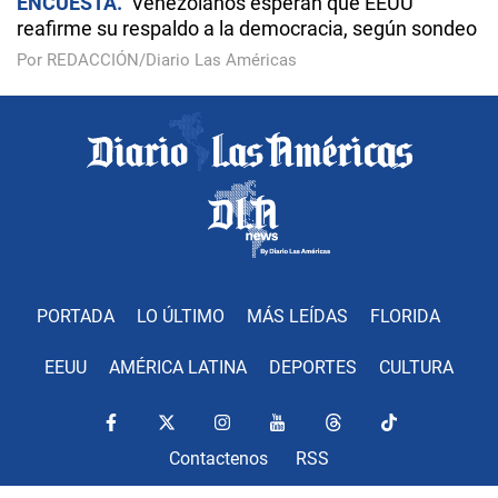
ENCUESTA
Venezolanos esperan que EEUU
reafirme su respaldo a la democracia, según sondeo
Por REDACCIÓN/Diario Las Américas
PORTADA
LO ÚLTIMO
MÁS LEÍDAS
FLORIDA
EEUU
AMÉRICA LATINA
DEPORTES
CULTURA
Contactenos
RSS