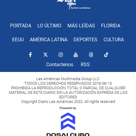
PORTADA
LO ÚLTIMO
MÁS LEÍDAS
FLORIDA
EEUU
AMÉRICA LATINA
DEPORTES
CULTURA
Contactenos
RSS
Las Américas Multimedia Group LLC.
TODOS LOS DERECHOS RESERVADOS 2016-06-13
PROHIBIDA LA REPRODUCCIÓN TOTAL O PARCIAL DE CUALQUIER
MATERIAL DE ESTE DIARIO SIN LA AUTORIZACIÓN EXPRESA DE LOS
EDITORES
Copyright Diario Las Américas 2022. All rights reserved