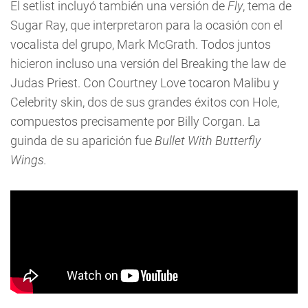
El setlist incluyó también una versión de
Fly
, tema de
Sugar Ray, que interpretaron para la ocasión con el
vocalista del grupo, Mark McGrath. Todos juntos
hicieron incluso una versión del Breaking the law de
Judas Priest. Con Courtney Love tocaron Malibu y
Celebrity skin, dos de sus grandes éxitos con Hole,
compuestos precisamente por Billy Corgan. La
guinda de su aparición fue
Bullet With Butterfly
Wings.