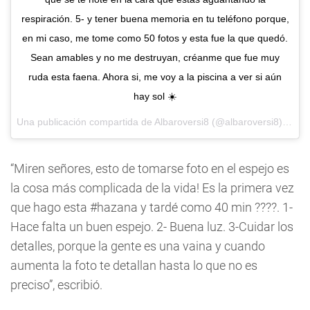
respiración. 5- y tener buena memoria en tu teléfono porque,
en mi caso, me tome como 50 fotos y esta fue la que quedó.
Sean amables y no me destruyan, créanme que fue muy
ruda esta faena. Ahora si, me voy a la piscina a ver si aún
hay sol ☀️
Una publicación compartida de
Albaroversi8
(@albaroversi8) el
15 
“Miren señores, esto de tomarse foto en el espejo es
la cosa más complicada de la vida! Es la primera vez
que hago esta #hazana y tardé como 40 min ????. 1-
Hace falta un buen espejo. 2- Buena luz. 3-Cuidar los
detalles, porque la gente es una vaina y cuando
aumenta la foto te detallan hasta lo que no es
preciso”, escribió.