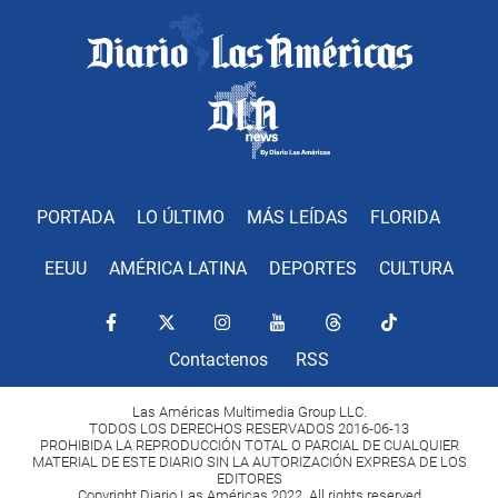
PORTADA
LO ÚLTIMO
MÁS LEÍDAS
FLORIDA
EEUU
AMÉRICA LATINA
DEPORTES
CULTURA
Contactenos
RSS
Las Américas Multimedia Group LLC.
TODOS LOS DERECHOS RESERVADOS 2016-06-13
PROHIBIDA LA REPRODUCCIÓN TOTAL O PARCIAL DE CUALQUIER
MATERIAL DE ESTE DIARIO SIN LA AUTORIZACIÓN EXPRESA DE LOS
EDITORES
Copyright Diario Las Américas 2022. All rights reserved