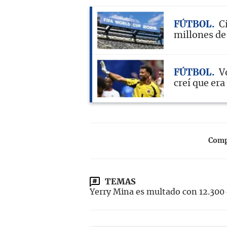
FÚTBOL
C
millones de
FÚTBOL
V
creí que er
Compa
TEMAS
Yerry Mina es multado con 12.300 