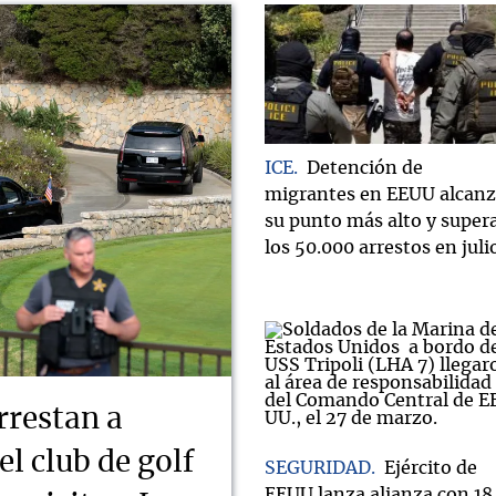
ICE
Detención de
migrantes en EEUU alcan
su punto más alto y super
los 50.000 arrestos en juli
rrestan a
l club de golf
SEGURIDAD
Ejército de
EEUU lanza alianza con 18