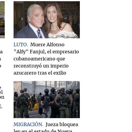
LUTO
Muere Alfonso
za
"Alfy" Fanjul, el empresario
a
cubanoamericano que
o
reconstruyó un imperio
azucarero tras el exilio
MIGRACIÓN
Jueza bloquea
ley en el estado de Nueva