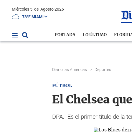
Miércoles 5
de
Agosto 2026
78°F MIAMI
PORTADA
LO ÚLTIMO
FLORID
Diario las Américas
>
Deportes
FÚTBOL
El Chelsea qu
DPA.- Es el primer título de la