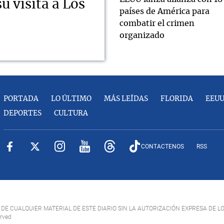
u visita a Los
países de América para
combatir el crimen
organizado
PORTADA
LO ÚLTIMO
MÁS LEÍDAS
FLORIDA
EEU
DEPORTES
CULTURA
CONTACTENOS
RSS
DE CUALQUIER MATERIAL DE ESTE DIARIO SIN LA AUTORIZACIÓN EXPRESA DE L
erved