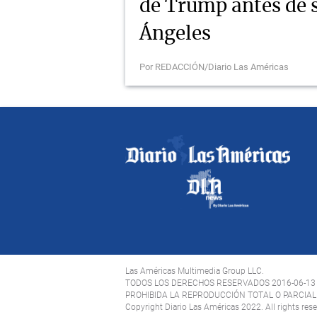
de Trump antes de s
Ángeles
Por REDACCIÓN/Diario Las Américas
Las Américas Multimedia Group LLC.
TODOS LOS DERECHOS RESERVADOS 2016-06-13
PROHIBIDA LA REPRODUCCIÓN TOTAL O PARCIAL 
Copyright Diario Las Américas 2022. All rights res