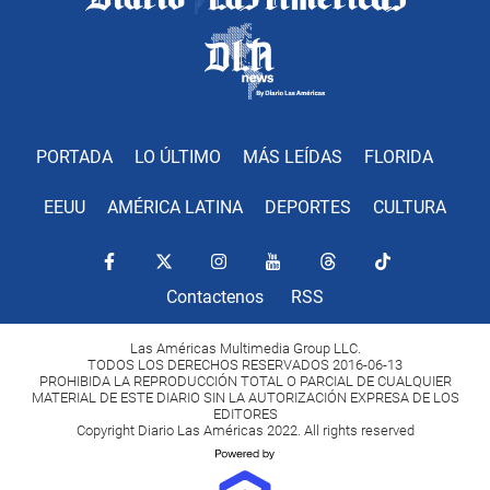
PORTADA
LO ÚLTIMO
MÁS LEÍDAS
FLORIDA
EEUU
AMÉRICA LATINA
DEPORTES
CULTURA
Contactenos
RSS
Las Américas Multimedia Group LLC.
TODOS LOS DERECHOS RESERVADOS 2016-06-13
PROHIBIDA LA REPRODUCCIÓN TOTAL O PARCIAL DE CUALQUIER
MATERIAL DE ESTE DIARIO SIN LA AUTORIZACIÓN EXPRESA DE LOS
EDITORES
Copyright Diario Las Américas 2022. All rights reserved