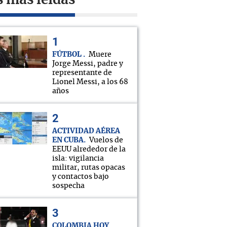
s más leídas
FÚTBOL
Muere
Jorge Messi, padre y
representante de
Lionel Messi, a los 68
años
ACTIVIDAD AÉREA
EN CUBA
Vuelos de
EEUU alrededor de la
isla: vigilancia
militar, rutas opacas
y contactos bajo
sospecha
COLOMBIA HOY