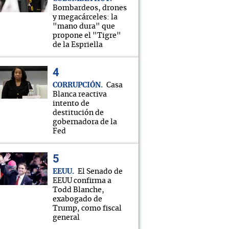
Bombardeos, drones
y megacárceles: la
"mano dura" que
propone el "Tigre"
de la Espriella
CORRUPCIÓN
Casa
Blanca reactiva
intento de
destitución de
gobernadora de la
Fed
EEUU
El Senado de
EEUU confirma a
Todd Blanche,
exabogado de
Trump, como fiscal
general