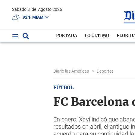
Sábado 8
de
Agosto 2026
92°F MIAMI
PORTADA
LO ÚLTIMO
FLORID
Diario las Américas
>
Deportes
FÚTBOL
FC Barcelona 
En enero, Xavi indicó que aban
resultados en abril, el antiguo
acuerdo para su continuidad l