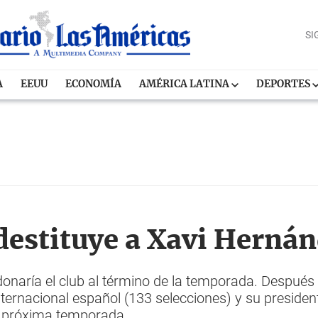
SI
A
EEUU
ECONOMÍA
AMÉRICA LATINA
DEPORTES
destituye a Xavi Herná
donaría el club al término de la temporada. Después
 internacional español (133 selecciones) y su presid
a próxima temporada