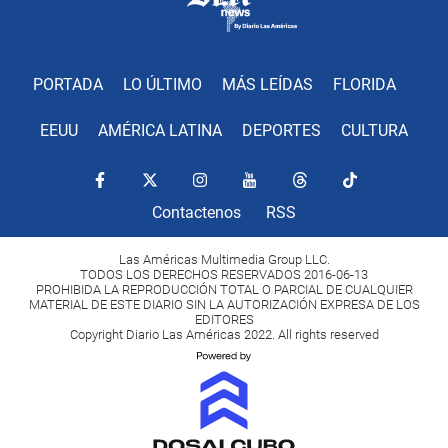
PORTADA
LO ÚLTIMO
MÁS LEÍDAS
FLORIDA
EEUU
AMÉRICA LATINA
DEPORTES
CULTURA
Contactenos
RSS
Las Américas Multimedia Group LLC.
TODOS LOS DERECHOS RESERVADOS 2016-06-13
PROHIBIDA LA REPRODUCCIÓN TOTAL O PARCIAL DE CUALQUIER
MATERIAL DE ESTE DIARIO SIN LA AUTORIZACIÓN EXPRESA DE LOS
EDITORES
Copyright Diario Las Américas 2022. All rights reserved