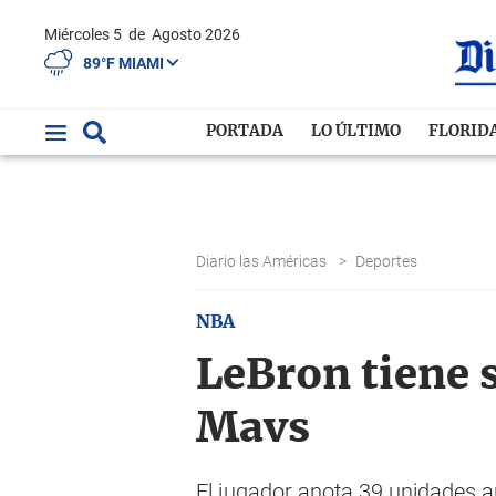
Miércoles 5
de
Agosto 2026
89°F MIAMI
PORTADA
LO ÚLTIMO
FLORID
Diario las Américas
>
Deportes
NBA
LeBron tiene s
Mavs
El jugador anota 39 unidades a