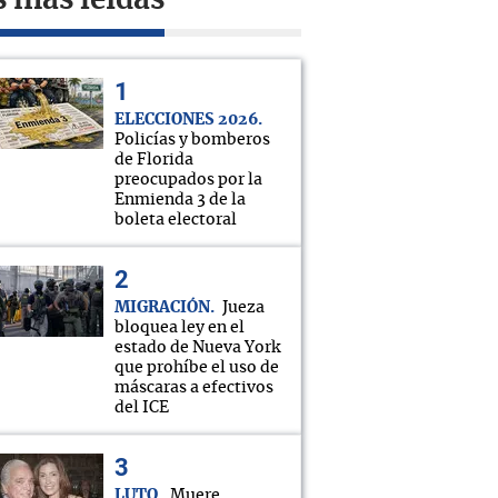
s más leídas
ELECCIONES 2026
Policías y bomberos
de Florida
preocupados por la
Enmienda 3 de la
boleta electoral
MIGRACIÓN
Jueza
bloquea ley en el
estado de Nueva York
que prohíbe el uso de
máscaras a efectivos
del ICE
LUTO
Muere