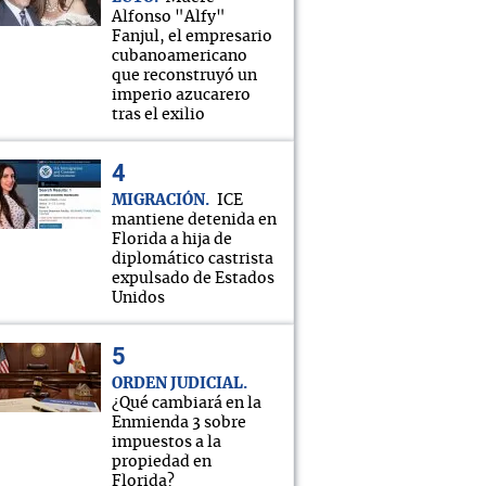
Alfonso "Alfy"
Fanjul, el empresario
cubanoamericano
que reconstruyó un
imperio azucarero
tras el exilio
MIGRACIÓN
ICE
mantiene detenida en
Florida a hija de
diplomático castrista
expulsado de Estados
Unidos
ORDEN JUDICIAL
¿Qué cambiará en la
Enmienda 3 sobre
impuestos a la
propiedad en
Florida?