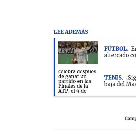
LEE ADEMÁS
FÚTBOL
E
altercado c
TENIS
¡Si
baja del Ma
Compa