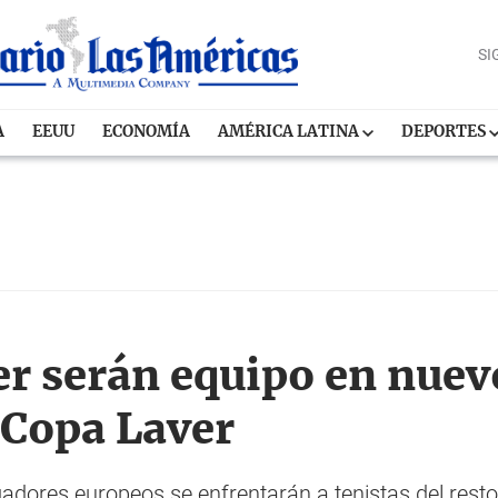
SI
A
EEUU
ECONOMÍA
AMÉRICA LATINA
DEPORTES
er serán equipo en nuev
 Copa Laver
gadores europeos se enfrentarán a tenistas del rest