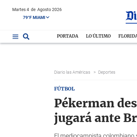
Martes 4
de
Agosto 2026
79°F MIAMI
PORTADA
LO ÚLTIMO
FLORID
Diario las Américas
>
Deportes
FÚTBOL
Pékerman desp
jugará ante Br
El mediocampista colombiano se