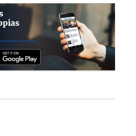
s
opias