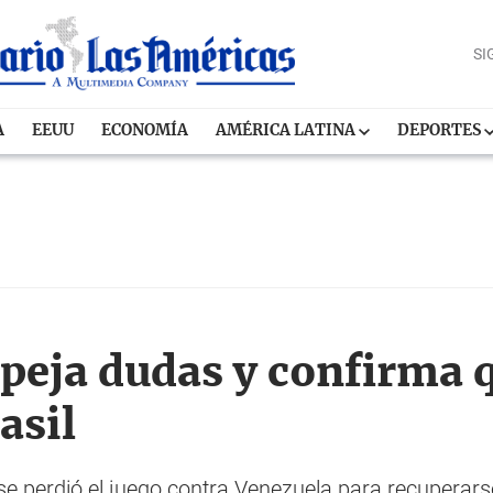
SI
A
EEUU
ECONOMÍA
AMÉRICA LATINA
DEPORTES
eja dudas y confirma 
asil
 perdió el juego contra Venezuela para recuperars