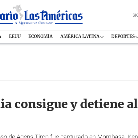
SI
A
EEUU
ECONOMÍA
AMÉRICA LATINA
DEPORTES
ia consigue y detiene a
oso de Agens Tirop fue capturado en Mombasa, Kenia 