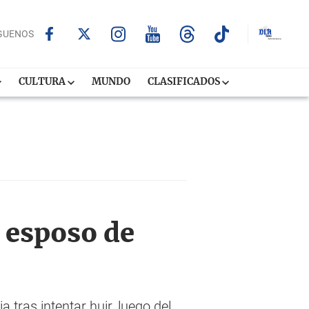
GUENOS
CULTURA
MUNDO
CLASIFICADOS
l esposo de
tras intentar huir, luego del