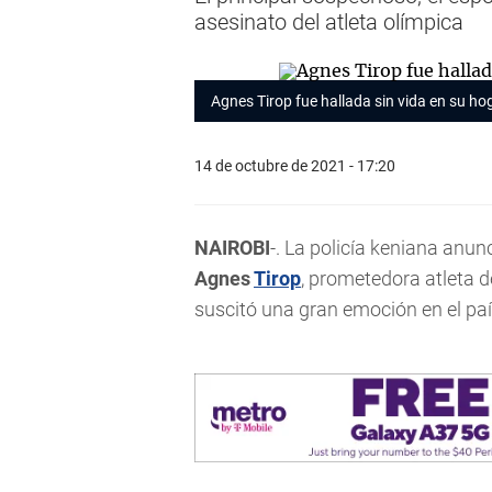
asesinato del atleta olímpica
Agnes Tirop fue hallada sin vida en su h
14 de octubre de 2021 - 17:20
NAIROBI
-. La policía keniana anun
Agnes
Tirop
, prometedora atleta d
suscitó una gran emoción en el pa