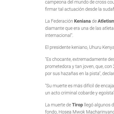
campeona del mundo de cross count
firmar tal actuación desde la suda
La Federación
Keniana
de
Atletis
diamante que era una de las atlet
internacional".
El presidente keniano, Uhuru Kenya
"Es chocante, extremadamente desg
prometedora y tan joven, que, con 
por sus hazañas en la pista", decla
"Su muerte es más difícil de enca
un acto criminal cobarde y egoísta"
La muerte de
Tirop
llegó algunos d
fondo, Hosea Mwok Macharinyang,