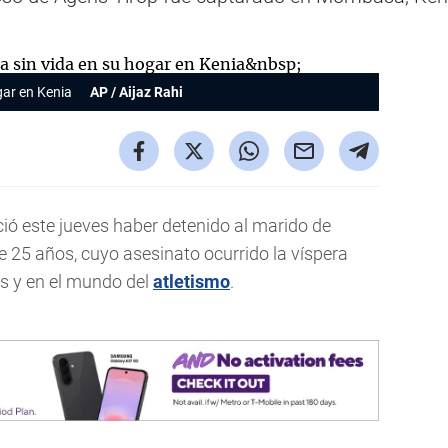
ogar en Kenia
AP / Aijaz Rahi
ció este jueves haber detenido al marido de
e 25 años, cuyo asesinato ocurrido la víspera
ís y en el mundo del
atletismo
.