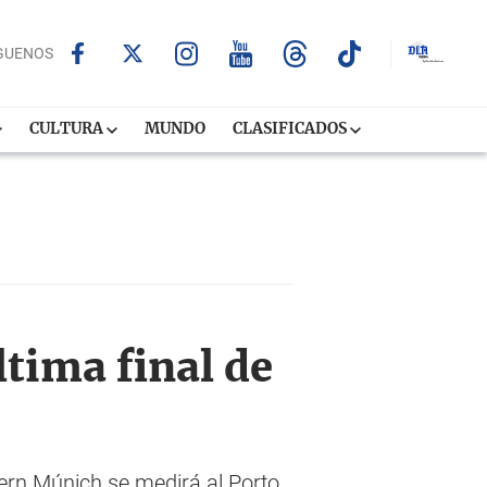
GUENOS
CULTURA
MUNDO
CLASIFICADOS
ltima final de
ern Múnich se medirá al Porto