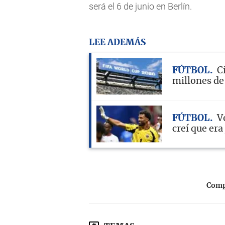
será el 6 de junio en Berlín.
LEE ADEMÁS
FÚTBOL
C
millones de
FÚTBOL
V
creí que er
Compa