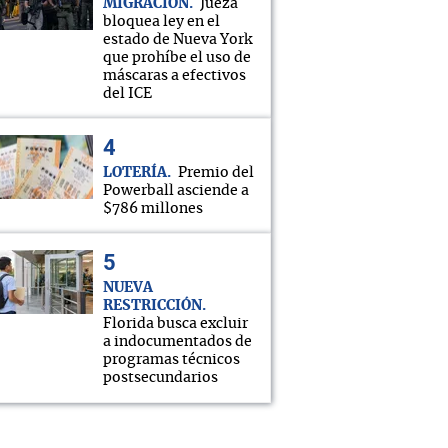
MIGRACIÓN
Jueza
bloquea ley en el
estado de Nueva York
que prohíbe el uso de
máscaras a efectivos
del ICE
LOTERÍA
Premio del
Powerball asciende a
$786 millones
NUEVA
RESTRICCIÓN
Florida busca excluir
a indocumentados de
programas técnicos
postsecundarios