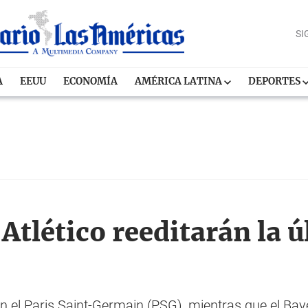
SI
A
EEUU
ECONOMÍA
AMÉRICA LATINA
DEPORTES
Atlético reeditarán la ú
n el Paris Saint-Germain (PSG), mientras que el Bay