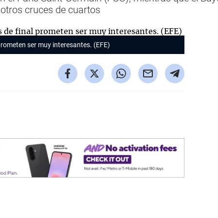
 otros cruces de cuartos
prometen ser muy interesantes. (EFE)