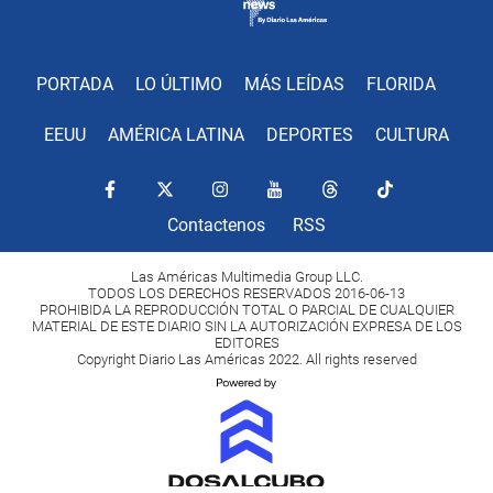
PORTADA
LO ÚLTIMO
MÁS LEÍDAS
FLORIDA
EEUU
AMÉRICA LATINA
DEPORTES
CULTURA
Contactenos
RSS
Las Américas Multimedia Group LLC.
TODOS LOS DERECHOS RESERVADOS 2016-06-13
PROHIBIDA LA REPRODUCCIÓN TOTAL O PARCIAL DE CUALQUIER
MATERIAL DE ESTE DIARIO SIN LA AUTORIZACIÓN EXPRESA DE LOS
EDITORES
Copyright Diario Las Américas 2022. All rights reserved