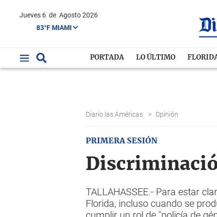
Jueves 6
de
Agosto 2026
83°F MIAMI
PORTADA
LO ÚLTIMO
FLORID
Diario las Américas
>
Opinión
PRIMERA SESIÓN
Discriminació
TALLAHASSEE.- Para estar claros
Florida, incluso cuando se prod
cumplir un rol de "policía de gé