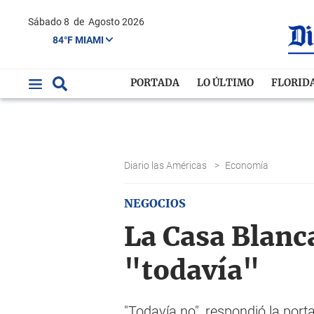
Sábado 8
de
Agosto 2026
84°F MIAMI
PORTADA
LO ÚLTIMO
FLORID
Diario las Américas
>
Economía
NEGOCIOS
La Casa Blanc
"todavía"
"Todavía no", respondió la por