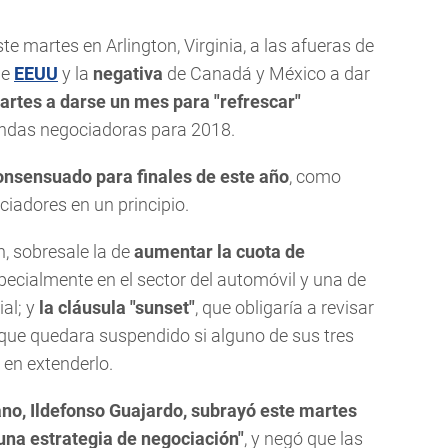
te martes en Arlington, Virginia, a las afueras de
de
EEUU
y la
negativa
de Canadá y México a dar
partes a darse un mes para "refrescar"
ondas negociadoras para 2018.
onsensuado para finales de este año
, como
ciadores en un principio.
, sobresale la de
aumentar la cuota de
specialmente en el sector del automóvil y una de
ial; y
la cláusula "sunset"
, que obligaría a revisar
 que quedara suspendido si alguno de sus tres
en extenderlo.
no, Ildefonso Guajardo, subrayó este martes
una estrategia de negociación"
, y negó que las