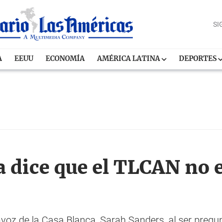
SI
A
EEUU
ECONOMÍA
AMÉRICA LATINA
DEPORTES
a dice que el TLCAN no 
tavoz de la Casa Blanca, Sarah Sanders, al ser preg