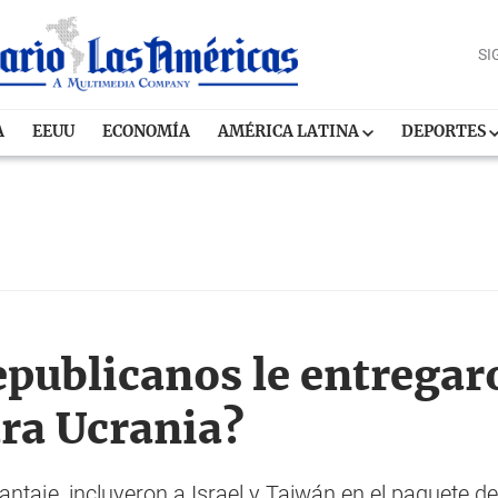
SI
A
EEUU
ECONOMÍA
AMÉRICA LATINA
DEPORTES
epublicanos le entregar
ra Ucrania?
taje, incluyeron a Israel y Taiwán en el paquete de