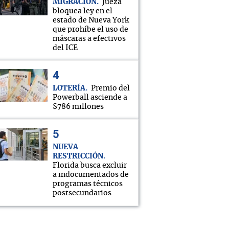
MIGRACIÓN
Jueza
bloquea ley en el
estado de Nueva York
que prohíbe el uso de
máscaras a efectivos
del ICE
LOTERÍA
Premio del
Powerball asciende a
$786 millones
NUEVA
RESTRICCIÓN
Florida busca excluir
a indocumentados de
programas técnicos
postsecundarios