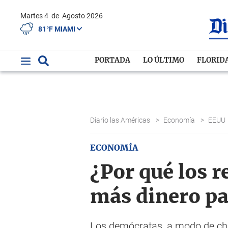
Martes 4
de
Agosto 2026
81°F MIAMI
PORTADA
LO ÚLTIMO
FLORID
Diario las Américas
>
Economía
>
EEUU
ECONOMÍA
¿Por qué los r
más dinero pa
Los demócratas, a modo de chan