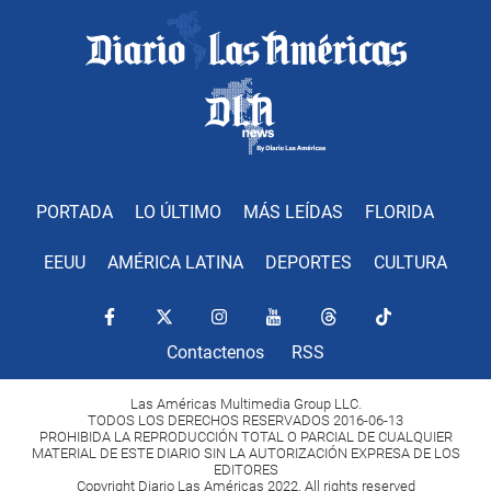
PORTADA
LO ÚLTIMO
MÁS LEÍDAS
FLORIDA
EEUU
AMÉRICA LATINA
DEPORTES
CULTURA
Contactenos
RSS
Las Américas Multimedia Group LLC.
TODOS LOS DERECHOS RESERVADOS 2016-06-13
PROHIBIDA LA REPRODUCCIÓN TOTAL O PARCIAL DE CUALQUIER
MATERIAL DE ESTE DIARIO SIN LA AUTORIZACIÓN EXPRESA DE LOS
EDITORES
Copyright Diario Las Américas 2022. All rights reserved