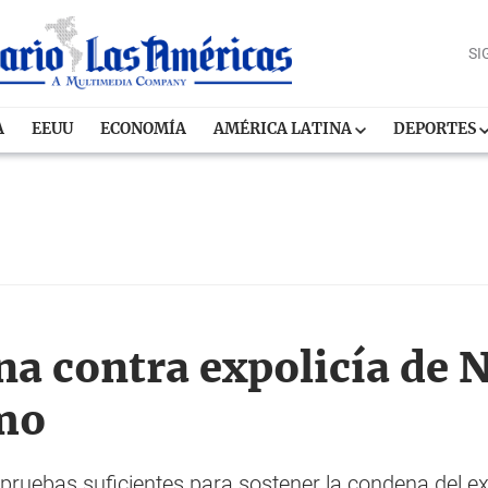
SI
A
EEUU
ECONOMÍA
AMÉRICA LATINA
DEPORTES
a contra expolicía de 
smo
pruebas suficientes para sostener la condena del ex 