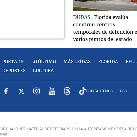
DUDAS
Florida evalúa
construir centros
temporales de detención 
varios puntos del estado
PORTADA
LO ÚLTIMO
MÁS LEÍDAS
FLORIDA
EEU
DEPORTES
CULTURA
CONTACTENOS
RSS
DE CUALQUIER MATERIAL DE ESTE DIARIO SIN LA AUTORIZACIÓN EXPRESA DE L
erved