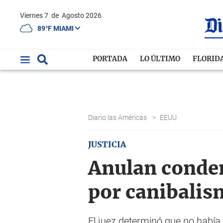
Viernes 7
de
Agosto 2026
89°F MIAMI
PORTADA
LO ÚLTIMO
FLORID
Diario las Américas
>
EEUU
JUSTICIA
Anulan conden
por canibali
El juez determinó que no había 