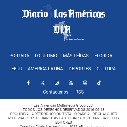
PORTADA
LO ÚLTIMO
MÁS LEÍDAS
FLORIDA
EEUU
AMÉRICA LATINA
DEPORTES
CULTURA
Contactenos
RSS
Las Américas Multimedia Group LLC.
TODOS LOS DERECHOS RESERVADOS 2016-06-13
PROHIBIDA LA REPRODUCCIÓN TOTAL O PARCIAL DE CUALQUIER
MATERIAL DE ESTE DIARIO SIN LA AUTORIZACIÓN EXPRESA DE LOS
EDITORES
Copyright Diario Las Américas 2022. All rights reserved