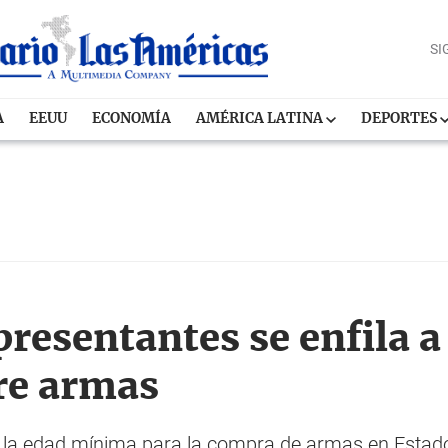
SI
A
EEUU
ECONOMÍA
AMÉRICA LATINA
DEPORTES
resentantes se enfila a
bre armas
r la edad mínima para la compra de armas en Estado