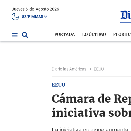
Jueves 6
de
Agosto 2026
83°F MIAMI
PORTADA
LO ÚLTIMO
FLORID
Diario las Américas
>
EEUU
EEUU
Cámara de Rep
iniciativa so
La iniciativa propone aumenta