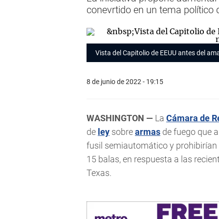
conevrtido en un tema político 
Vista del Capitolio de EEUU antes del a
8 de junio de 2022 - 19:15
WASHINGTON —
La
Cámara de R
de
ley
sobre
armas
de fuego que a
fusil semiautomático y prohibirían
15 balas, en respuesta a las recie
Texas.