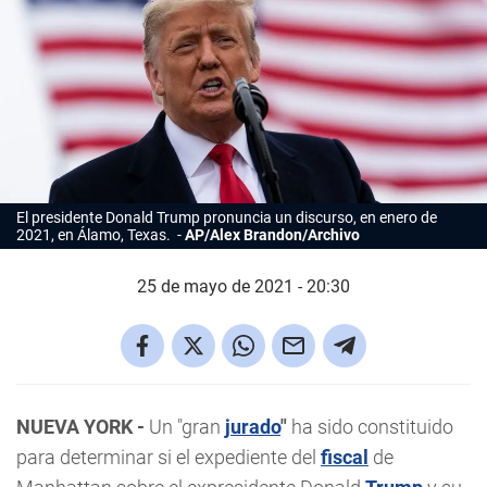
El presidente Donald Trump pronuncia un discurso, en enero de
2021, en Álamo, Texas.
AP/Alex Brandon/Archivo
25 de mayo de 2021 - 20:30
NUEVA YORK -
Un "gran
jurado
"
ha sido constituido
para determinar si el expediente del
fiscal
de