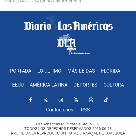
Por REDACCIÓN/Diario Las Américas
PORTADA
LO ÚLTIMO
MÁS LEÍDAS
FLORIDA
EEUU
AMÉRICA LATINA
DEPORTES
CULTURA
Contactenos
RSS
Las Américas Multimedia Group LLC.
TODOS LOS DERECHOS RESERVADOS 2016-06-13
PROHIBIDA LA REPRODUCCIÓN TOTAL O PARCIAL DE CUALQUIER