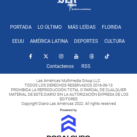
PORTADA
LO ÚLTIMO
MÁS LEÍDAS
FLORIDA
EEUU
AMÉRICA LATINA
DEPORTES
CULTURA
Contactenos
RSS
Las Américas Multimedia Group LLC.
TODOS LOS DERECHOS RESERVADOS 2016-06-13
PROHIBIDA LA REPRODUCCIÓN TOTAL O PARCIAL DE CUALQUIER
MATERIAL DE ESTE DIARIO SIN LA AUTORIZACIÓN EXPRESA DE LOS
EDITORES
Copyright Diario Las Américas 2022. All rights reserved