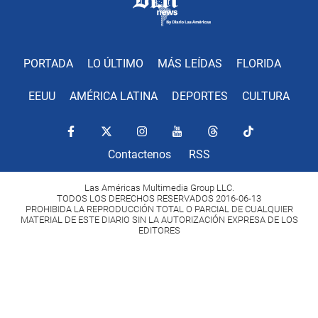
PORTADA
LO ÚLTIMO
MÁS LEÍDAS
FLORIDA
EEUU
AMÉRICA LATINA
DEPORTES
CULTURA
Contactenos
RSS
Las Américas Multimedia Group LLC.
TODOS LOS DERECHOS RESERVADOS 2016-06-13
PROHIBIDA LA REPRODUCCIÓN TOTAL O PARCIAL DE CUALQUIER
MATERIAL DE ESTE DIARIO SIN LA AUTORIZACIÓN EXPRESA DE LOS
EDITORES
Copyright Diario Las Américas 2022. All rights reserved