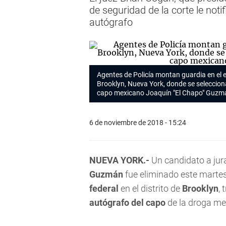
de seguridad de la corte le not
autógrafo
Agentes de Policía montan guardia en el e
Brooklyn, Nueva York, donde se seleccionan
capo mexicano Joaquín "El Chapo" Guzm
6 de noviembre de 2018 - 15:24
NUEVA YORK.-
Un candidato a jur
Guzmán
fue eliminado este martes
federal
en el distrito de
Brooklyn
,
autógrafo del capo
de la droga me