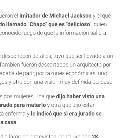
ueron el
imitador de Michael Jackson
y el que
 llamado "Chapo" que es "delicioso"
, quien
conocido luego de que la información saliera
 desconocen detalles, tuvo que ser llevado a un
 También fueron descartados un arquitecto por
 acaba de parir, por razones económicas; uno
igos y otro con una visión muy definida del caso.
as dos mujeres, una que
dijo haber visto una
jurado para matarlo
y otra que dijo estar
stá enferma y
le indicó que si era jurado se
ra casa
.
día largo de entrevistas, concluyó con
28