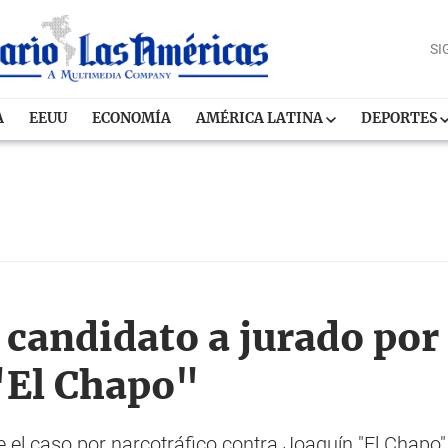
SI
A
EEUU
ECONOMÍA
AMÉRICA LATINA
DEPORTES
 candidato a jurado por
"El Chapo"
e el caso por narcotráfico contra Joaquín "El Chapo"