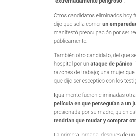
"extremadamente peligroso"
.
Otros candidatos eliminados hoy f
dijo que solía comer
un emparedado
manifestó preocupación por ser re
públicamente.
También otro candidato, del que se
hospital por un
ataque de pánico
.
razones de trabajo; una mujer que
que dijo ser escéptico con los test
Igualmente fueron eliminadas otr
película en que perseguían a un 
presionada por su madre, quien e
tendrían que mudar y comprar ot
La primera jornada, después de un 