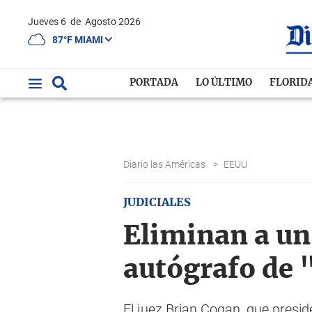
Jueves 6
de
Agosto 2026
87°F MIAMI
PORTADA
LO ÚLTIMO
FLORID
Diario las Américas
>
EEUU
JUDICIALES
Eliminan a un
autógrafo de 
El juez Brian Cogan, que presid