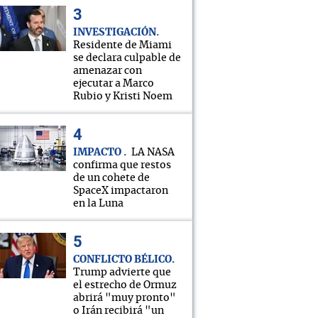
INVESTIGACIÓN
Residente de Miami
se declara culpable de
amenazar con
ejecutar a Marco
Rubio y Kristi Noem
IMPACTO
LA NASA
confirma que restos
de un cohete de
SpaceX impactaron
en la Luna
CONFLICTO BÉLICO
Trump advierte que
el estrecho de Ormuz
abrirá "muy pronto"
o Irán recibirá "un