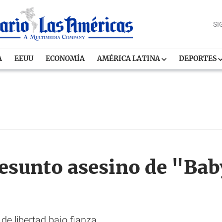
SI
A
EEUU
ECONOMÍA
AMÉRICA LATINA
DEPORTES
esunto asesino de "Ba
 de libertad bajo fianza