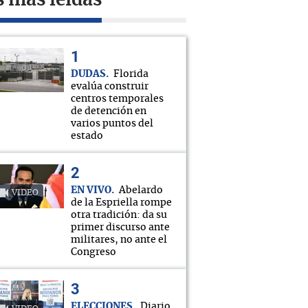
s más leídas
DUDAS
Florida
evalúa construir
centros temporales
de detención en
varios puntos del
estado
EN VIVO
Abelardo
VIDEO
de la Espriella rompe
otra tradición: da su
primer discurso ante
militares, no ante el
Congreso
ELECCIONES
Diario