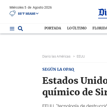
Miércoles 5
de
Agosto 2026
88°F MIAMI
PORTADA
LO ÚLTIMO
FLORID
Diario las Américas
>
EEUU
SEGÚN LA OPAQ
Estados Unidos
químico de Si
EEUU "tecnología de destrucció