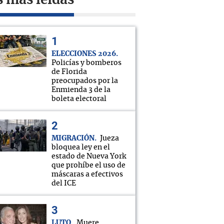
s más leídas
ELECCIONES 2026
Policías y bomberos
de Florida
preocupados por la
Enmienda 3 de la
boleta electoral
MIGRACIÓN
Jueza
bloquea ley en el
estado de Nueva York
que prohíbe el uso de
máscaras a efectivos
del ICE
LUTO
Muere