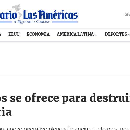
SI
A
EEUU
ECONOMÍA
AMÉRICA LATINA
DEPORTES
 se ofrece para destrui
ria
n, apoyo operativo pleno y financiamiento para neut