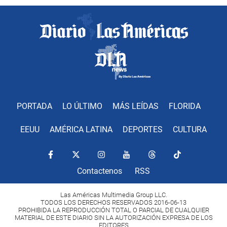
PORTADA
LO ÚLTIMO
MÁS LEÍDAS
FLORIDA
EEUU
AMÉRICA LATINA
DEPORTES
CULTURA
Contactenos
RSS
Las Américas Multimedia Group LLC.
TODOS LOS DERECHOS RESERVADOS 2016-06-13
PROHIBIDA LA REPRODUCCIÓN TOTAL O PARCIAL DE CUALQUIER
MATERIAL DE ESTE DIARIO SIN LA AUTORIZACIÓN EXPRESA DE LOS
EDITORES