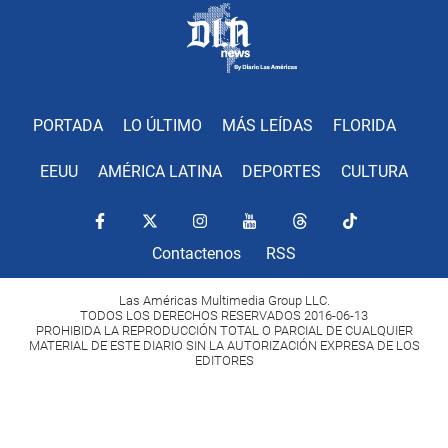
PORTADA
LO ÚLTIMO
MÁS LEÍDAS
FLORIDA
EEUU
AMÉRICA LATINA
DEPORTES
CULTURA
Contactenos
RSS
Las Américas Multimedia Group LLC.
TODOS LOS DERECHOS RESERVADOS 2016-06-13
PROHIBIDA LA REPRODUCCIÓN TOTAL O PARCIAL DE CUALQUIER
MATERIAL DE ESTE DIARIO SIN LA AUTORIZACIÓN EXPRESA DE LOS
EDITORES
Copyright Diario Las Américas 2022. All rights reserved