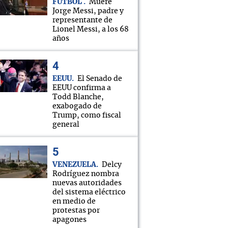
FÚTBOL
Muere
Jorge Messi, padre y
representante de
Lionel Messi, a los 68
años
EEUU
El Senado de
EEUU confirma a
Todd Blanche,
exabogado de
Trump, como fiscal
general
VENEZUELA
Delcy
Rodríguez nombra
nuevas autoridades
del sistema eléctrico
en medio de
protestas por
apagones