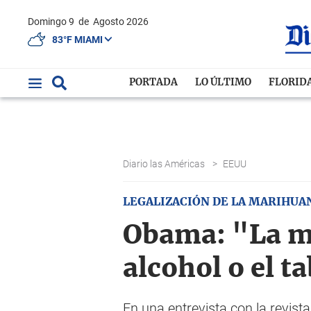
Domingo 9
de
Agosto 2026
83°F MIAMI
PORTADA
LO ÚLTIMO
FLORID
Diario las Américas
>
EEUU
LEGALIZACIÓN DE LA MARIHUA
Obama: "La ma
alcohol o el t
En una entrevista con la revi