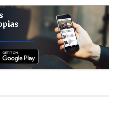
s
opias