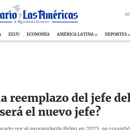
SI
A
EEUU
ECONOMÍA
AMÉRICA LATINA
DEPORTES
 reemplazo del jefe del
erá el nuevo jefe?
ado por el expresidente Biden en 2023, se convirtió