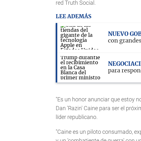
red Truth Social.
LEE ADEMÁS
NUEVO GO
con grandes
NEGOCIAC
para respon
"Es un honor anunciar que estoy n
Dan 'Razin' Caine para ser el próxi
líder republicano.
"Caine es un piloto consumado, exp
y un 'combatiente de guerra' con u