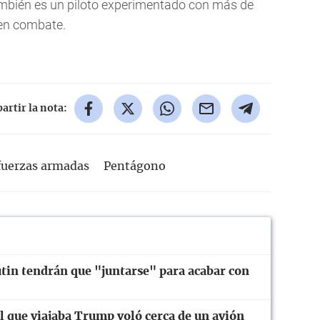
ambién es un piloto experimentado con más de
 en combate.
rtir la nota:
fuerzas armadas
Pentágono
tin tendrán que "juntarse" para acabar con
el que viajaba Trump voló cerca de un avión