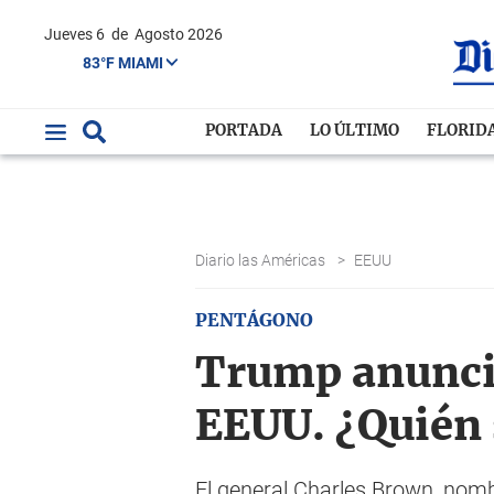
Jueves 6
de
Agosto 2026
83°F MIAMI
PORTADA
LO ÚLTIMO
FLORID
Diario las Américas
>
EEUU
PENTÁGONO
Trump anuncia
EEUU. ¿Quién s
El general Charles Brown, nombr