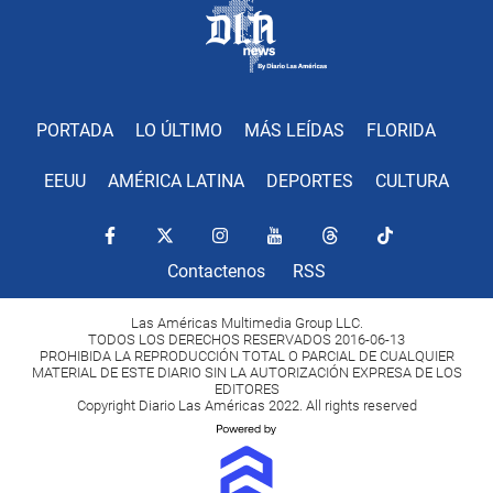
PORTADA
LO ÚLTIMO
MÁS LEÍDAS
FLORIDA
EEUU
AMÉRICA LATINA
DEPORTES
CULTURA
Contactenos
RSS
Las Américas Multimedia Group LLC.
TODOS LOS DERECHOS RESERVADOS 2016-06-13
PROHIBIDA LA REPRODUCCIÓN TOTAL O PARCIAL DE CUALQUIER
MATERIAL DE ESTE DIARIO SIN LA AUTORIZACIÓN EXPRESA DE LOS
EDITORES
Copyright Diario Las Américas 2022. All rights reserved