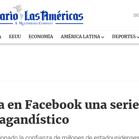
SI
A
EEUU
ECONOMÍA
AMÉRICA LATINA
DEPORTES
 en Facebook una serie 
agandístico
onado la confianza de millones de estadounidenses