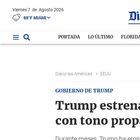
Viernes 7
de
Agosto 2026
88°F MIAMI
PORTADA
LO ÚLTIMO
FLORID
Diario las Américas
>
EEUU
GOBIERNO DE TRUMP
Trump estrena
con tono prop
Durante meses, Trump ha erosi