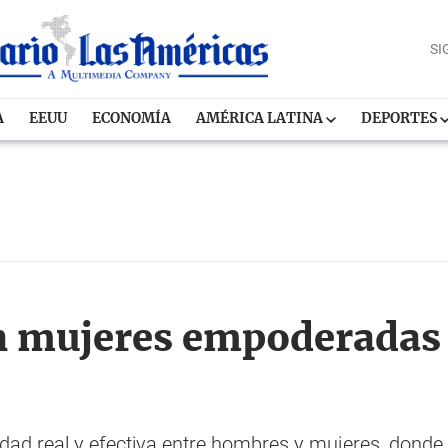
SI
A
EEUU
ECONOMÍA
AMÉRICA LATINA
DEPORTES
 mujeres empoderadas 
dad real y efectiva entre hombres y mujeres, donde