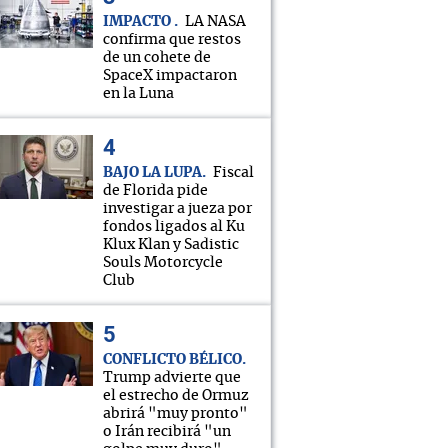
IMPACTO
LA NASA
confirma que restos
de un cohete de
SpaceX impactaron
en la Luna
BAJO LA LUPA
Fiscal
de Florida pide
investigar a jueza por
fondos ligados al Ku
Klux Klan y Sadistic
Souls Motorcycle
Club
CONFLICTO BÉLICO
Trump advierte que
el estrecho de Ormuz
abrirá "muy pronto"
o Irán recibirá "un