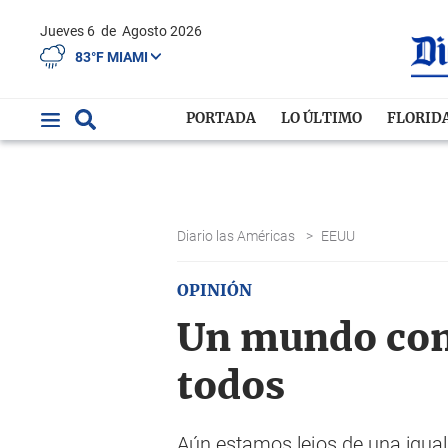
Jueves 6
de
Agosto 2026
83°F MIAMI
PORTADA
LO ÚLTIMO
FLORID
Diario las Américas
>
EEUU
OPINIÓN
Un mundo con
todos
Aún estamos lejos de una igual