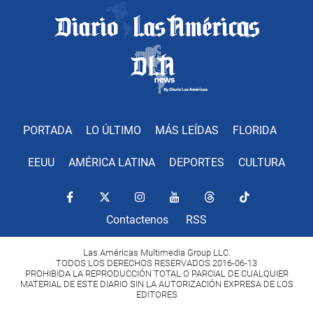
PORTADA
LO ÚLTIMO
MÁS LEÍDAS
FLORIDA
EEUU
AMÉRICA LATINA
DEPORTES
CULTURA
Contactenos
RSS
Las Américas Multimedia Group LLC.
TODOS LOS DERECHOS RESERVADOS 2016-06-13
PROHIBIDA LA REPRODUCCIÓN TOTAL O PARCIAL DE CUALQUIER
MATERIAL DE ESTE DIARIO SIN LA AUTORIZACIÓN EXPRESA DE LOS
EDITORES
Copyright Diario Las Américas 2022. All rights reserved