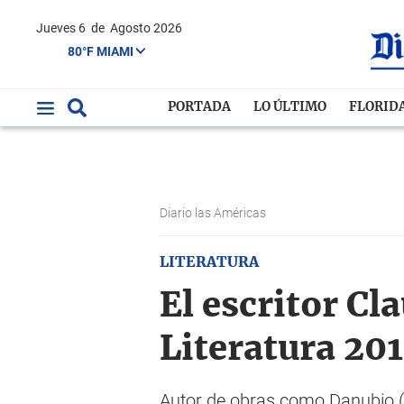
Jueves 6
de
Agosto 2026
80°F MIAMI
PORTADA
LO ÚLTIMO
FLORID
Diario las Américas
LITERATURA
El escritor Cl
Literatura 20
Autor de obras como
Danubio
(