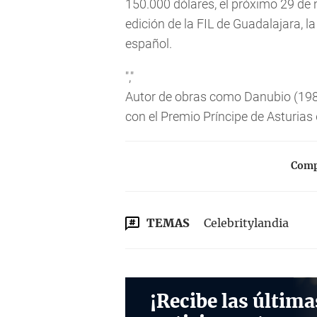
150.000 dólares, el próximo 29 de 
edición de la FIL de Guadalajara, l
español.
","
Autor de obras como
Danubio
(198
con el Premio Príncipe de Asturias 
Compa
TEMAS
Celebritylandia
¡Recibe las última