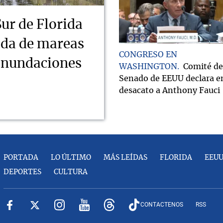
Sur de Florida
ada de mareas
CONGRESO EN
 inundaciones
WASHINGTON
Comité de
Senado de EEUU declara e
desacato a Anthony Fauci
PORTADA
LO ÚLTIMO
MÁS LEÍDAS
FLORIDA
EEU
DEPORTES
CULTURA
CONTACTENOS
RSS