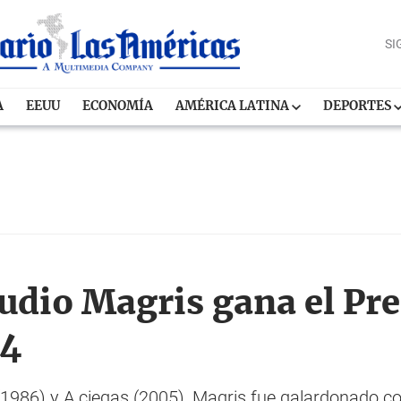
SI
A
EEUU
ECONOMÍA
AMÉRICA LATINA
DEPORTES
audio Magris gana el Pr
14
1986) y
A ciegas
(2005), Magris fue galardonado co