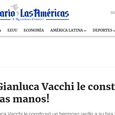
SI
A
EEUU
ECONOMÍA
AMÉRICA LATINA
DEPORTES
Gianluca Vacchi le const
ias manos!
nluca Vacchi le construyó un hermoso jardín a su hija