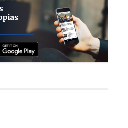
s
opias