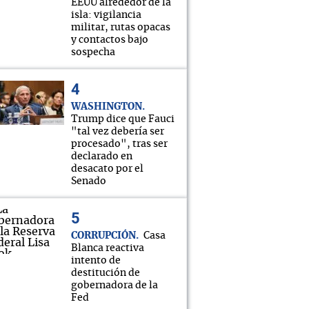
EEUU alrededor de la
isla: vigilancia
militar, rutas opacas
y contactos bajo
sospecha
WASHINGTON
Trump dice que Fauci
"tal vez debería ser
procesado", tras ser
declarado en
desacato por el
Senado
CORRUPCIÓN
Casa
Blanca reactiva
intento de
destitución de
gobernadora de la
Fed