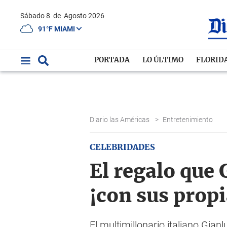
Sábado 8
de
Agosto 2026
91°F MIAMI
PORTADA
LO ÚLTIMO
FLORID
Diario las Américas
>
Entretenimiento
CELEBRIDADES
El regalo que 
¡con sus prop
El multimillonario italiano Gia