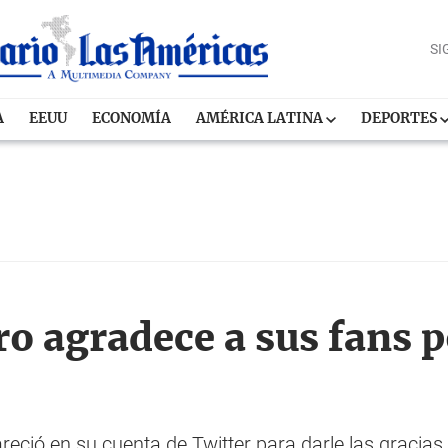
SI
A
EEUU
ECONOMÍA
AMÉRICA LATINA
DEPORTES
o agradece a sus fans p
reció en su cuenta de Twitter para darle las gracias