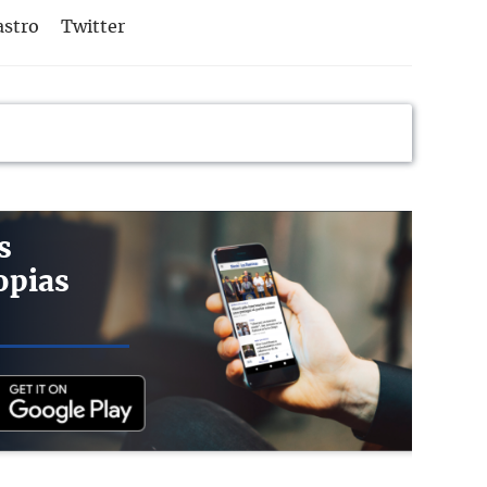
astro
Twitter
s
opias