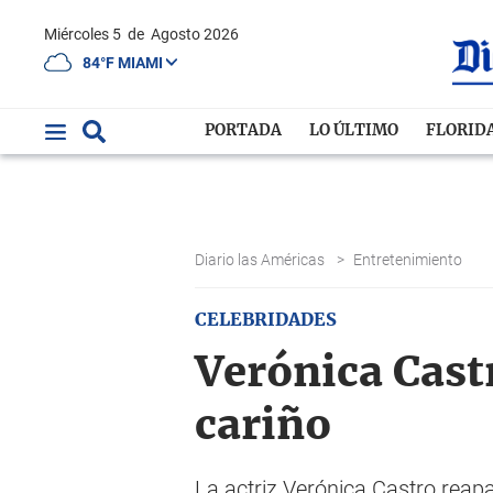
Miércoles 5
de
Agosto 2026
84°F MIAMI
PORTADA
LO ÚLTIMO
FLORID
Diario las Américas
>
Entretenimiento
CELEBRIDADES
Verónica Castr
cariño
La actriz Verónica Castro reapa