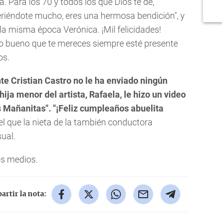
 Para los 70 y todos los que Dios te dé,
riéndote mucho, eres una hermosa bendición", y
 la misma época Verónica. ¡Mil felicidades!
lo bueno que te mereces siempre esté presente
os.
nte Cristian Castro no le ha enviado ningún
ija menor del artista, Rafaela, le hizo un video
as Mañanitas". "¡Feliz cumpleaños abuelita
n el que la nieta de la también conductora
ual.
os medios.
rtir la nota: