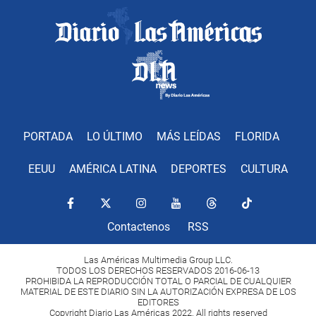
PORTADA
LO ÚLTIMO
MÁS LEÍDAS
FLORIDA
EEUU
AMÉRICA LATINA
DEPORTES
CULTURA
Contactenos
RSS
Las Américas Multimedia Group LLC.
TODOS LOS DERECHOS RESERVADOS 2016-06-13
PROHIBIDA LA REPRODUCCIÓN TOTAL O PARCIAL DE CUALQUIER
MATERIAL DE ESTE DIARIO SIN LA AUTORIZACIÓN EXPRESA DE LOS
EDITORES
Copyright Diario Las Américas 2022. All rights reserved